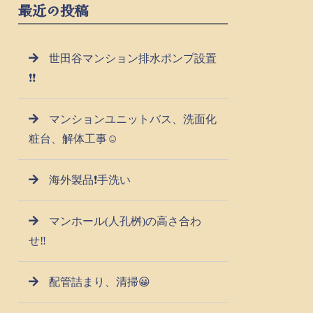
最近の投稿
世田谷マンション排水ポンプ設置
❗❗
マンションユニットバス、洗面化
粧台、解体工事☺
海外製品❗手洗い
マンホール(人孔桝)の高さ合わ
せ‼️
配管詰まり、清掃😀