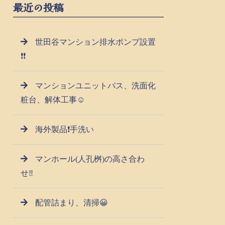
最近の投稿
世田谷マンション排水ポンプ設置
❗❗
マンションユニットバス、洗面化
粧台、解体工事☺
海外製品❗手洗い
マンホール(人孔桝)の高さ合わ
せ‼️
配管詰まり、清掃😀